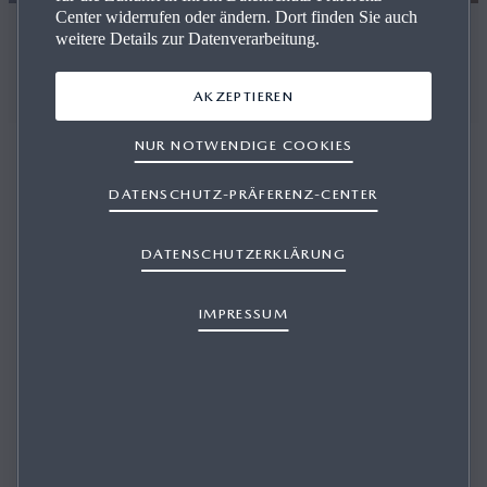
Center widerrufen oder ändern. Dort finden Sie auch
Innovation
weitere Details zur Datenverarbeitung.
DIE ZEITLOSE SCHÖNHEIT VON URUSHI – DER
JAPANISCHEN LACKKUNST
AKZEPTIEREN
NUR NOTWENDIGE COOKIES
DATENSCHUTZ-PRÄFERENZ-CENTER
Im Laufe der Jahrtausende hat sich die Herstellung von
DATENSCHUTZERKLÄRUNG
Urushi-Lackwaren von einem traditionellen japanischen
Handwerk zu einer höchst anspruchsvollen Kunstform
IMPRESSUM
entwickelt, die unter anderem für die Verarbeitung
natürlicher, langlebiger Ressourcen geschätzt wird. Die
japanische Lackkunst wird oftmals als Inbegriff der
japanischen Kultur gesehen und, wie die Arbeiten des
preisgekrönten Künstlers Naoya Takayama eindrucksvoll
zeigen, weist sie durchaus auch Gemeinsamkeiten mit der
außergewöhnlichen Hingabe auf, die Mazda in seine