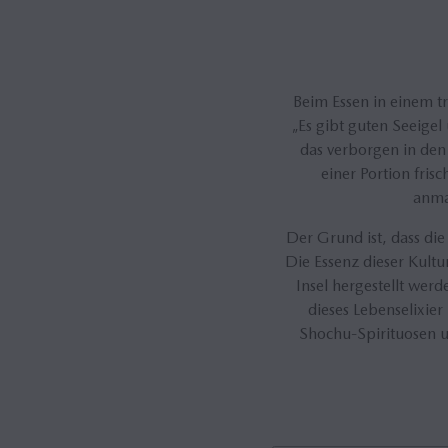
Beim Essen in einem tr
„Es gibt guten Seeigel 
das verborgen in den
einer Portion fri
anmaß
Der Grund ist, dass di
Die Essenz dieser Kult
Insel hergestellt wer
dieses Lebenselixie
Shochu-Spirituosen u