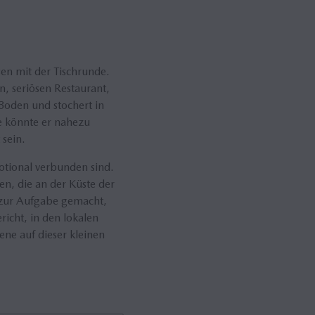
sen mit der Tischrunde.
en, seriösen Restaurant,
Boden und stochert in
e könnte er nahezu
 sein.
otional verbunden sind.
n, die an der Küste der
r zur Aufgabe gemacht,
icht, in den lokalen
ne auf dieser kleinen