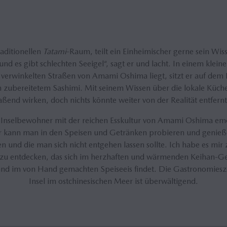
aditionellen
Tatami
-Raum, teilt ein Einheimischer gerne sein Wis
und es gibt schlechten Seeigel“, sagt er und lacht. In einem klein
 verwinkelten Straßen von Amami Oshima liegt, sitzt er auf dem 
sch zubereitetem Sashimi. Mit seinem Wissen über die lokale Küch
end wirken, doch nichts könnte weiter von der Realität entfernt
e Inselbewohner mit der reichen Esskultur von Amami Oshima em
ur kann man in den Speisen und Getränken probieren und genieße
den und die man sich nicht entgehen lassen sollte. Ich habe es mi
r zu entdecken, das sich im herzhaften und wärmenden Keihan-Ger
nd im von Hand gemachten Speiseeis findet. Die Gastronomiesze
Insel im ostchinesischen Meer ist überwältigend.