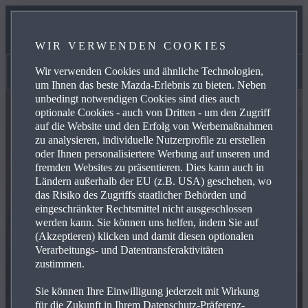
TECHNOLOGIE
WIR VERWENDEN COOKIES
MAZDA STORIES
Wir verwenden Cookies und ähnliche Technologien,
Design
um Ihnen das beste Mazda-Erlebnis zu bieten. Neben
unbedingt notwendigen Cookies sind dies auch
optionale Cookies - auch von Dritten - um den Zugriff
auf die Website und den Erfolg von Werbemaßnahmen
zu analysieren, individuelle Nutzerprofile zu erstellen
oder Ihnen personalisiertere Werbung auf unseren und
fremden Websites zu präsentieren. Dies kann auch in
Ländern außerhalb der EU (z.B. USA) geschehen, wo
das Risiko des Zugriffs staatlicher Behörden und
eingeschränkter Rechtsmittel nicht ausgeschlossen
werden kann. Sie können uns helfen, indem Sie auf
(Akzeptieren) klicken und damit diesen optionalen
Verarbeitungs- und Datentransferaktivitäten
zustimmen.
Sie können Ihre Einwilligung jederzeit mit Wirkung
für die Zukunft in Ihrem Datenschutz-Präferenz-