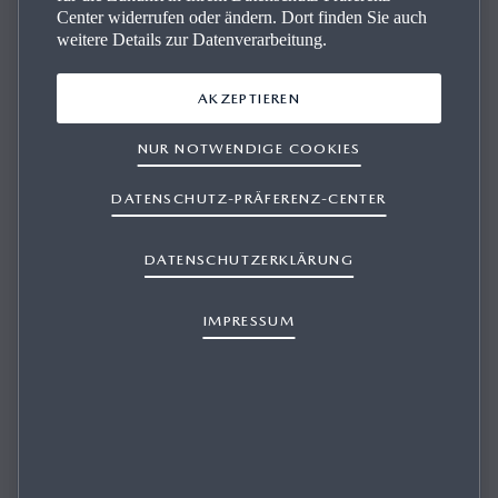
Center widerrufen oder ändern. Dort finden Sie auch
weitere Details zur Datenverarbeitung.
AKZEPTIEREN
NUR NOTWENDIGE COOKIES
WIE KANN ICH DIE MAZDA UPDATE
TOOLBOX HERUNTERLADEN?
DATENSCHUTZ-PRÄFERENZ-CENTER
DATENSCHUTZERKLÄRUNG
IMPRESSUM
1/1
Die Installationsdatei der Mazda Update Toolbox können Sie
kostenlos von der
Support-Seite
herunterladen.
Konnten Sie die Antwort nicht finden?