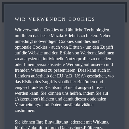
WIR VERWENDEN COOKIES
Wir verwenden Cookies und ähnliche Technologien,
um Ihnen das beste Mazda-Erlebnis zu bieten. Neben
unbedingt notwendigen Cookies sind dies auch
optionale Cookies - auch von Dritten - um den Zugriff
FAQ
auf die Website und den Erfolg von Werbemaßnahmen
zu analysieren, individuelle Nutzerprofile zu erstellen
oder Ihnen personalisiertere Werbung auf unseren und
fremden Websites zu präsentieren. Dies kann auch in
Lesen Sie sich die häufig gestellten Fragen zu den
Ländern außerhalb der EU (z.B. USA) geschehen, wo
Produkten und Dienstleistungen von Mazda durch und
das Risiko des Zugriffs staatlicher Behörden und
finden Sie Antworten, Kontaktdaten und weiterführende
eingeschränkter Rechtsmittel nicht ausgeschlossen
werden kann. Sie können uns helfen, indem Sie auf
Links zu Ihren Anliegen. Mit einem Klick auf das Plus-
(Akzeptieren) klicken und damit diesen optionalen
Symbol auf der rechten Seite sehen Sie die Antwort auf
Verarbeitungs- und Datentransferaktivitäten
die jeweilige Frage aus der untenstehenden Liste:
zustimmen.
Sie können Ihre Einwilligung jederzeit mit Wirkung
für die Zukunft in Ihrem Datenschutz-Präferenz-