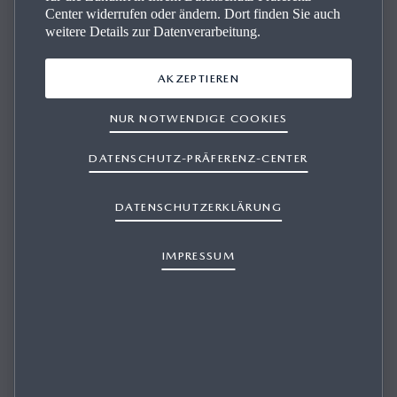
Center widerrufen oder ändern. Dort finden Sie auch
weitere Details zur Datenverarbeitung.
AKZEPTIEREN
NUR NOTWENDIGE COOKIES
ICH GLAUBE, DASS ICH FÜR
KOSTENLOSE
DATENSCHUTZ-PRÄFERENZ-CENTER
KARTENAKTUALISIERUNGEN
DATENSCHUTZERKLÄRUNG
BERECHTIGT BIN, ABER SCHEINBAR
SIND NUR BEZAHLTE
IMPRESSUM
AKTUALISIERUNGEN VERFÜGBAR.
WARUM?
1/1