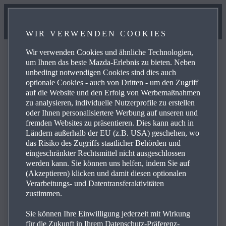
WIR VERWENDEN COOKIES
Wir verwenden Cookies und ähnliche Technologien,
um Ihnen das beste Mazda-Erlebnis zu bieten. Neben
unbedingt notwendigen Cookies sind dies auch
optionale Cookies - auch von Dritten - um den Zugriff
FAQ
auf die Website und den Erfolg von Werbemaßnahmen
zu analysieren, individuelle Nutzerprofile zu erstellen
oder Ihnen personalisiertere Werbung auf unseren und
fremden Websites zu präsentieren. Dies kann auch in
Lesen Sie sich die häufig gestellten Fragen zu den
Ländern außerhalb der EU (z.B. USA) geschehen, wo
Produkten und Dienstleistungen von Mazda durch und
das Risiko des Zugriffs staatlicher Behörden und
finden Sie Antworten, Kontaktdaten und weiterführende
eingeschränkter Rechtsmittel nicht ausgeschlossen
werden kann. Sie können uns helfen, indem Sie auf
Links zu Ihren Anliegen. Mit einem Klick auf das Plus-
(Akzeptieren) klicken und damit diesen optionalen
Symbol auf der rechten Seite sehen Sie die Antwort auf
Verarbeitungs- und Datentransferaktivitäten
die jeweilige Frage aus der untenstehenden Liste:
zustimmen.
Sie können Ihre Einwilligung jederzeit mit Wirkung
für die Zukunft in Ihrem Datenschutz-Präferenz-