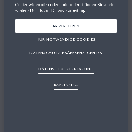
Center widerrufen oder ändern. Dort finden Sie auch
weitere Details zur Datenverarbeitung.
AKZEPTIEREN
NUR NOTWENDIGE COOKIES
WIE SOLLTE ICH SPRECHEN, WENN ICH
DIE SPRACHERKENNUNGSFUNKTION
DATENSCHUTZ-PRÄFERENZ-CENTER
DES FREISPRECHSYSTEMS VERWENDE?
DATENSCHUTZERKLÄRUNG
IMPRESSUM
1/1
Sprechen Sie ganz normal, nicht zu schnell, zu langsam oder
zu laut. Wenn Sie Namen von Kontakten sagen, sprechen Sie
diese flüssig aus. Machen Sie keine Pause zwischen dem Vor-
und Nachnamen.