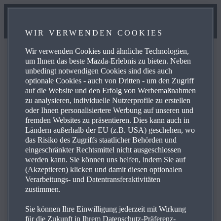
WIR VERWENDEN COOKIES
Wir verwenden Cookies und ähnliche Technologien,
um Ihnen das beste Mazda-Erlebnis zu bieten. Neben
unbedingt notwendigen Cookies sind dies auch
optionale Cookies - auch von Dritten - um den Zugriff
FAQ
auf die Website und den Erfolg von Werbemaßnahmen
zu analysieren, individuelle Nutzerprofile zu erstellen
oder Ihnen personalisiertere Werbung auf unseren und
fremden Websites zu präsentieren. Dies kann auch in
Lesen Sie sich die häufig gestellten Fragen zu den
Ländern außerhalb der EU (z.B. USA) geschehen, wo
Produkten und Dienstleistungen von Mazda durch und
das Risiko des Zugriffs staatlicher Behörden und
finden Sie Antworten, Kontaktdaten und weiterführende
eingeschränkter Rechtsmittel nicht ausgeschlossen
werden kann. Sie können uns helfen, indem Sie auf
Links zu Ihren Anliegen. Mit einem Klick auf das Plus-
(Akzeptieren) klicken und damit diesen optionalen
Symbol auf der rechten Seite sehen Sie die Antwort auf
Verarbeitungs- und Datentransferaktivitäten
die jeweilige Frage aus der untenstehenden Liste:
zustimmen.
Sie können Ihre Einwilligung jederzeit mit Wirkung
für die Zukunft in Ihrem Datenschutz-Präferenz-