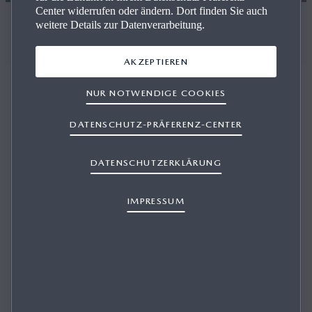
Center widerrufen oder ändern. Dort finden Sie auch
SORGENFREIES FAHRERLEBNIS GARANTIERT
weitere Details zur Datenverarbeitung.
DER BESTE SERVICE FÜR IHREN MAZDA
AKZEPTIEREN
NUR NOTWENDIGE COOKIES
ONLINE SERVICE BOOKING
DATENSCHUTZ-PRÄFERENZ-CENTER
GARANTIE
DATENSCHUTZERKLÄRUNG
IMPRESSUM
ZUBEHÖR
HÄNDLER KONTAKTIEREN