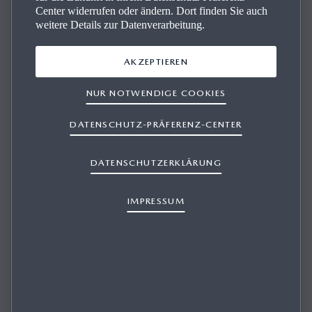
Center widerrufen oder ändern. Dort finden Sie auch
weitere Details zur Datenverarbeitung.
AKZEPTIEREN
NUR NOTWENDIGE COOKIES
DATENSCHUTZ-PRÄFERENZ-CENTER
WIE KANN ICH DIE MAZDA UPDATE
TOOLBOX HERUNTERLADEN?
DATENSCHUTZERKLÄRUNG
IMPRESSUM
1/1
Die Installationsdatei der Mazda Update Toolbox können Sie
kostenlos von der Support-Seite herunterladen.