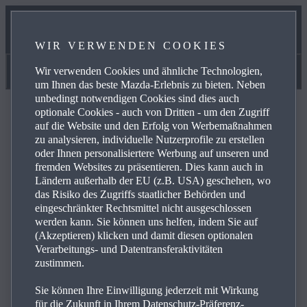
UNSER SERVICEVERSPRECHEN
WIR VERWENDEN COOKIES
ONLINE SERVICE BOOKING
Wir verwenden Cookies und ähnliche Technologien,
Handbücher & Videoanleitungen
um Ihnen das beste Mazda-Erlebnis zu bieten. Neben
unbedingt notwendigen Cookies sind dies auch
optionale Cookies - auch von Dritten - um den Zugriff
auf die Website und den Erfolg von Werbemaßnahmen
zu analysieren, individuelle Nutzerprofile zu erstellen
oder Ihnen personalisiertere Werbung auf unseren und
FAQ
fremden Websites zu präsentieren. Dies kann auch in
Ländern außerhalb der EU (z.B. USA) geschehen, wo
das Risiko des Zugriffs staatlicher Behörden und
eingeschränkter Rechtsmittel nicht ausgeschlossen
Lesen Sie sich die häufig gestellten Fragen zu den
werden kann. Sie können uns helfen, indem Sie auf
Produkten und Dienstleistungen von Mazda durch und
(Akzeptieren) klicken und damit diesen optionalen
finden Sie Antworten, Kontaktdaten und weiterführende
Verarbeitungs- und Datentransferaktivitäten
Links zu Ihren Anliegen. Mit einem Klick auf das Plus-
zustimmen.
Symbol auf der rechten Seite sehen Sie die Antwort auf
Sie können Ihre Einwilligung jederzeit mit Wirkung
die jeweilige Frage aus der untenstehenden Liste:
für die Zukunft in Ihrem Datenschutz-Präferenz-