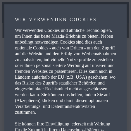
UNSER SERVICEVERSPRECHEN
WIR VERWENDEN COOKIES
ONLINE SERVICE BOOKING
Wir verwenden Cookies und ähnliche Technologien,
Handbücher & Videoanleitungen
um Ihnen das beste Mazda-Erlebnis zu bieten. Neben
unbedingt notwendigen Cookies sind dies auch
optionale Cookies - auch von Dritten - um den Zugriff
auf die Website und den Erfolg von Werbemaßnahmen
zu analysieren, individuelle Nutzerprofile zu erstellen
oder Ihnen personalisiertere Werbung auf unseren und
FAQ
fremden Websites zu präsentieren. Dies kann auch in
Ländern außerhalb der EU (z.B. USA) geschehen, wo
das Risiko des Zugriffs staatlicher Behörden und
eingeschränkter Rechtsmittel nicht ausgeschlossen
Lesen Sie sich die häufig gestellten Fragen zu den
werden kann. Sie können uns helfen, indem Sie auf
Produkten und Dienstleistungen von Mazda durch und
(Akzeptieren) klicken und damit diesen optionalen
finden Sie Antworten, Kontaktdaten und weiterführende
Verarbeitungs- und Datentransferaktivitäten
Links zu Ihren Anliegen. Mit einem Klick auf das Plus-
zustimmen.
Symbol auf der rechten Seite sehen Sie die Antwort auf
Sie können Ihre Einwilligung jederzeit mit Wirkung
die jeweilige Frage aus der untenstehenden Liste:
für die Zukunft in Ihrem Datenschutz-Präferenz-