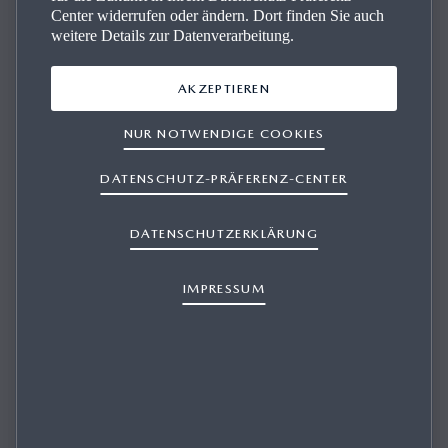
Center widerrufen oder ändern. Dort finden Sie auch
weitere Details zur Datenverarbeitung.
AKZEPTIEREN
NUR NOTWENDIGE COOKIES
DATENSCHUTZ-PRÄFERENZ-CENTER
WARUM PAUSIERT MEIN IPHONE UND
GIBT ANSCHLIESSEND DIE GANZE M
DATENSCHUTZERKLÄRUNG
USIKBIBLIOTHEK IM SHUFFLEMODUS W
IMPRESSUM
IEDER, NACHDEM ICH DAS ENDE E
INER PLAYLIST ODER EINES ALBUMS E
RREICHT HABE?