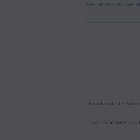
ANSCHLUSS UND MEINE
Siri ist ausgeschaltet. Um 
Konnten Sie die Antwor
Unser Kundenservice ist f