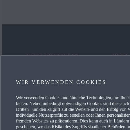
JETZT ENTDECKEN
MEHR
MYMAZDA
KARRIE
WIR VERWENDEN COOKIES
SERVICE & ZUBEHÖR
MAZDA
Wir verwenden Cookies und ähnliche Technologien, um Ihnen
AKTUELLE ANGEBOTE
FREIE 
bieten. Neben unbedingt notwendigen Cookies sind dies auch 
Dritten - um den Zugriff auf die Website und den Erfolg vo
BUSINESS ANGEBOTE
PRESSE
individuelle Nutzerprofile zu erstellen oder Ihnen personalisi
fremden Websites zu präsentieren. Dies kann auch in Länder
geschehen, wo das Risiko des Zugriffs staatlicher Behörden u
EIN AUTO KAUFEN
MAZDA 