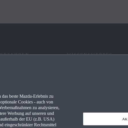
 ERFAHREN
WISSENSWERTES
RE
FAQ
 PARTNER WERDEN
NEWSLETTER
 das beste Mazda-Erlebnis zu
WERKSTÄTTEN
NAVIGATION & BLUETOOTH
optionale Cookies - auch von
n Werbemaßnahmen zu analysieren,
MAZDA TOOLBOX
ertere Werbung auf unseren und
n außerhalb der EU (z.B. USA)
AK
nd eingeschränkter Rechtsmittel
FINANCE
RETTUNGSKARTEN