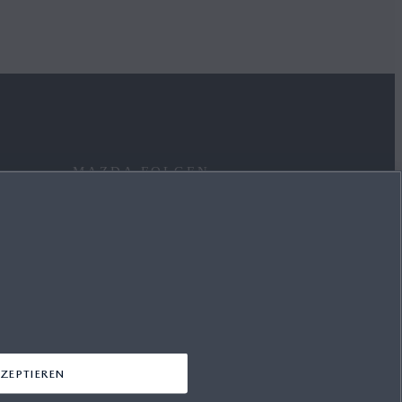
MAZDA FOLGEN
FACEBOOK
INSTAGRAM
YOUTUBE
LINKEDIN
ZEPTIEREN