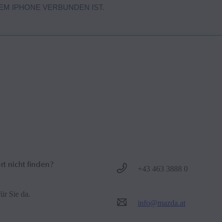
M IPHONE VERBUNDEN IST.
Apple CarPlay in Ihrem Fahrzeug zu nutzen, muss Siri eingeschaltet sein
t nicht finden?
+43 463 3888 0
ür Sie da.
info@mazda.at