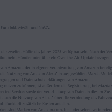
in Euro inkl. MwSt. und NoVA.
n der zweiten Hälfte des Jahres 2023 verfügbar sein. Nach der V
allation beim Händler oder über ein Over-the-Air-Update bezogen
t von Amazon, der in eigener Verantwortung von Amazon bereitge
die Nutzung von Amazon Alexa* in ausgewählten Mazda Modellen u
edingungen und Datenschutzerklärungen von Amazon.
g nutzen zu können, ist außerdem die Registrierung bei Mazd
ected Services sowie der Verarbeitung von Daten in diesem Zu
 ist auch die Nutzung von Alexa* über die Verbindung des Fahrz
lfunktarif zusätzliche Kosten anfallen.
ken sind Marken von Amazon.com, Inc. oder seinen verbundene