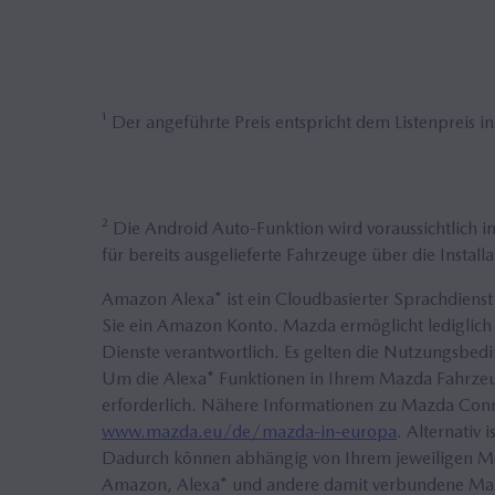
¹ Der angeführte Preis entspricht dem Listenpreis 
² Die Android Auto-Funktion wird voraussichtlich i
für bereits ausgelieferte Fahrzeuge über die Inst
Amazon Alexa* ist ein Cloudbasierter Sprachdiens
Sie ein Amazon Konto. Mazda ermöglicht lediglich 
Dienste verantwortlich. Es gelten die Nutzungsb
Um die Alexa* Funktionen in Ihrem Mazda Fahrzeu
erforderlich. Nähere Informationen zu Mazda Conn
www.mazda.eu/de/mazda-in-europa
. Alternativ
Dadurch können abhängig von Ihrem jeweiligen Mobi
Amazon, Alexa* und andere damit verbundene Mar