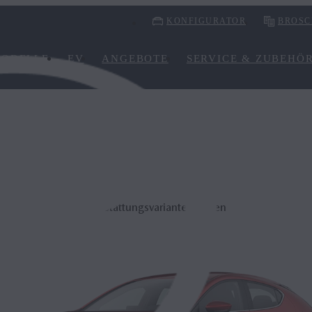
KONFIGURATOR
BROSC
ODELLE
EV
ANGEBOTE
SERVICE & ZUBEHÖ
Mazda3
Ausstattungsvariante wählen