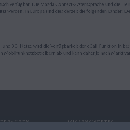
panisch verfügbar. Die Mazda Connect-Systemsprache und die He
zt werden. In Europa sind dies derzeit die folgenden Länder: Deut
 und 3G-Netze wird die Verfügbarkeit der eCall-Funktion in bes
en Mobilfunknetzbetreibern ab und kann daher je nach Markt var
 ERFAHREN
WISSENSWERTES