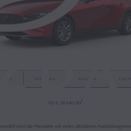
-LINE
HOMURA
NAGISA
EXCL
1
Ab
€ 28 640,00
smodell setzt die Messlatte mit vielen attraktiven Ausstattungsme