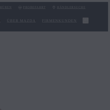
HÜREN
PROBEFAHRT
HÄNDLERSUCHE
R
ÜBER MAZDA
FIRMENKUNDEN