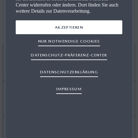
Center widerrufen oder ändern. Dort finden Sie auch
weitere Details zur Datenverarbeitung.
AKZEPTIEREN
STANDARDAUSSTATTUNG
NUR NOTWENDIGE COOKIES
DATENSCHUTZ-PRÄFERENZ-CENTER
INNENRAUM
DATENSCHUTZERKLÄRUNG
IMPRESSUM
Bord­com­pu­ter
AUSSENANSICHT
Prime-Line
Prime-Line
Ge­trän­ke­hal­ter
2.5L e-SKYACTIV G 140 -
2.5L e-SKYACTIV G 140 -
In­nen­spie­gel - ma­nu­el ab­blend­bar
Au­ßen­spie­gel be­heiz­bar
SICHERHEIT
AUSWÄHLEN
AUSWÄHLEN