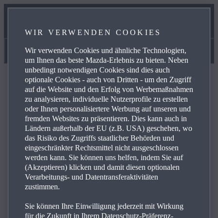
MAZDA MX‑5 RF 2027
WIR VERWENDEN COOKIES
AUSSTATTUNGEN VERGLEICHEN
Wir verwenden Cookies und ähnliche Technologien,
Ausstattungen vergleichen
um Ihnen das beste Mazda-Erlebnis zu bieten. Neben
unbedingt notwendigen Cookies sind dies auch
optionale Cookies - auch von Dritten - um den Zugriff
ZURÜCK
ZURÜCK
ÄNDERN
auf die Website und den Erfolg von Werbemaßnahmen
zu analysieren, individuelle Nutzerprofile zu erstellen
oder Ihnen personalisiertere Werbung auf unseren und
MAZDA CX‑30 5-Türer
MAZDA CX‑30 5-Türer
fremden Websites zu präsentieren. Dies kann auch in
Ländern außerhalb der EU (z.B. USA) geschehen, wo
1
1
Ab
Ab
€ 31 140,00
€ 31 140,00
das Risiko des Zugriffs staatlicher Behörden und
MAZDA MX‑5
eingeschränkter Rechtsmittel nicht ausgeschlossen
MODELL
HINZUFÜGEN
werden kann. Sie können uns helfen, indem Sie auf
RETRACTABLE FASTBACK
(Akzeptieren) klicken und damit diesen optionalen
PRIME-LINE
Verarbeitungs- und Datentransferaktivitäten
1
zustimmen.
Ab
€ 37 800,00
MEHR DETAILS
Sie können Ihre Einwilligung jederzeit mit Wirkung
für die Zukunft in Ihrem Datenschutz-Präferenz-