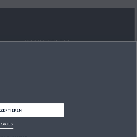
MAZDA FOLGEN
FACEBOOK
INSTAGRAM
YOUTUBE
LINKEDIN
ZEPTIEREN
OKIES