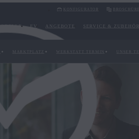
KONFIGURATOR
BROSCHÜR
ODELLE
EV
ANGEBOTE
SERVICE & ZUBEHÖ
N
MARKTPLATZ
WERKSTATT TERMIN
UNSER T