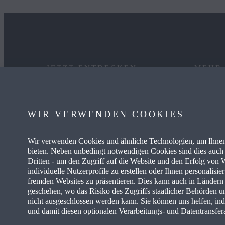
JETZT ENTDECKEN
MEHR
MYMAZDA
KARRIE
WIR VERWENDEN COOKIES
SERVICE & ZUBEHÖR
MAZDA
Wir verwenden Cookies und ähnliche Technologien, um Ihnen
AKTUELLE ANGEBOTE
FREIE 
bieten. Neben unbedingt notwendigen Cookies sind dies auch 
Dritten - um den Zugriff auf die Website und den Erfolg vo
BUSINESS ANGEBOTE
PRESSE
individuelle Nutzerprofile zu erstellen oder Ihnen personalisi
fremden Websites zu präsentieren. Dies kann auch in Länder
geschehen, wo das Risiko des Zugriffs staatlicher Behörden u
EIN AUTO KAUFEN
MAZDA 
nicht ausgeschlossen werden kann. Sie können uns helfen, ind
und damit diesen optionalen Verarbeitungs- und Datentransfer
HÄNDLERSUCHE