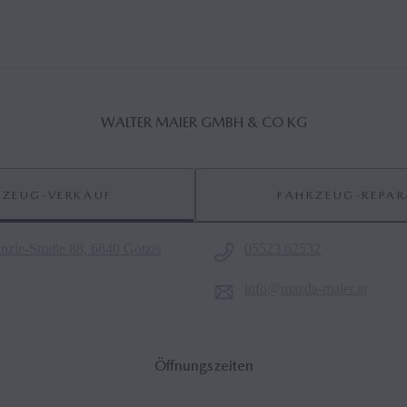
WALTER MAIER GMBH & CO KG
RZEUG-VERKAUF
FAHRZEUG-REPAR
nzle-Straße 88, 6840 Götzis
05523 62532
info@mazda-maier.at
Öffnungszeiten