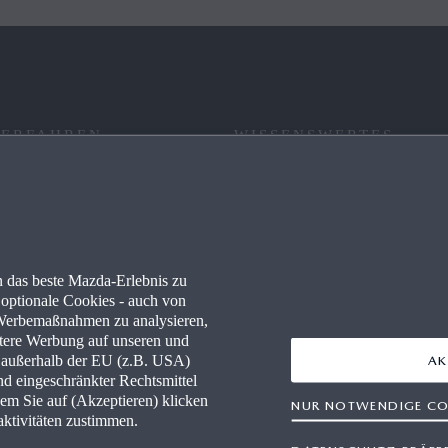
 ERFAHREN
WISSENSWERTES
RE
FAQ
 PARTNER WERDEN
NEWSLETTER
 das beste Mazda-Erlebnis zu
WERKSTÄTTEN
NAVIGATION & BLUETOOTH
optionale Cookies - auch von
n Werbemaßnahmen zu analysieren,
MAZDA TOOLBOX
ertere Werbung auf unseren und
n außerhalb der EU (z.B. USA)
AK
nd eingeschränkter Rechtsmittel
FINANCE
RETTUNGSKARTEN
em Sie auf (Akzeptieren) klicken
NUR NOTWENDIGE CO
aktivitäten zustimmen.