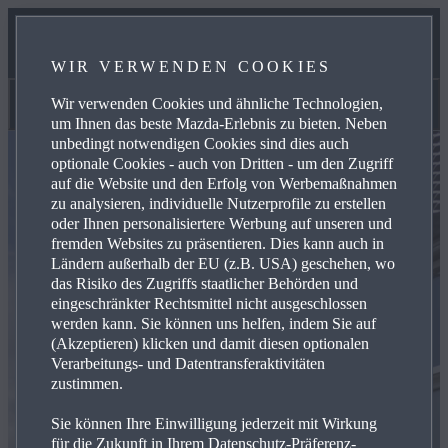
UNSER TEAM
WIR VERWENDEN COOKIES
KONTAKT
Wir verwenden Cookies und ähnliche Technologien,
Willkommen
um Ihnen das beste Mazda-Erlebnis zu bieten. Neben
unbedingt notwendigen Cookies sind dies auch
optionale Cookies - auch von Dritten - um den Zugriff
auf die Website und den Erfolg von Werbemaßnahmen
zu analysieren, individuelle Nutzerprofile zu erstellen
oder Ihnen personalisiertere Werbung auf unseren und
fremden Websites zu präsentieren. Dies kann auch in
Ländern außerhalb der EU (z.B. USA) geschehen, wo
das Risiko des Zugriffs staatlicher Behörden und
eingeschränkter Rechtsmittel nicht ausgeschlossen
werden kann. Sie können uns helfen, indem Sie auf
(Akzeptieren) klicken und damit diesen optionalen
Verarbeitungs- und Datentransferaktivitäten
zustimmen.
Sie können Ihre Einwilligung jederzeit mit Wirkung
für die Zukunft in Ihrem Datenschutz-Präferenz-