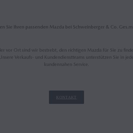
den Sie Ih­ren pas­sen­den Mazda bei Schwein­ber­ger & Co. Ges.m
r vor Ort sind wir bestrebt, den richtigen Mazda für Sie zu find
 Unsere Verkaufs- und Kundendienstteams unterstützen Sie in jed
kundennahen Service.
KONTAKT