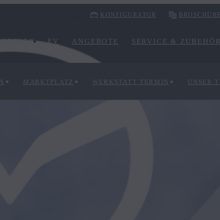
KONFIGURATOR
BROSCHÜR
ODELLE
EV
ANGEBOTE
SERVICE & ZUBEHÖ
N
MARKTPLATZ
WERKSTATT TERMIN
UNSER 