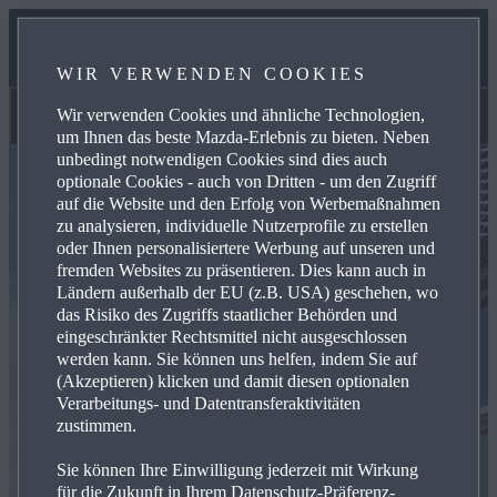
UNSER TEAM
WIR VERWENDEN COOKIES
KONTAKT
Wir verwenden Cookies und ähnliche Technologien,
Willkommen
um Ihnen das beste Mazda-Erlebnis zu bieten. Neben
unbedingt notwendigen Cookies sind dies auch
optionale Cookies - auch von Dritten - um den Zugriff
auf die Website und den Erfolg von Werbemaßnahmen
zu analysieren, individuelle Nutzerprofile zu erstellen
oder Ihnen personalisiertere Werbung auf unseren und
fremden Websites zu präsentieren. Dies kann auch in
Ländern außerhalb der EU (z.B. USA) geschehen, wo
das Risiko des Zugriffs staatlicher Behörden und
eingeschränkter Rechtsmittel nicht ausgeschlossen
werden kann. Sie können uns helfen, indem Sie auf
(Akzeptieren) klicken und damit diesen optionalen
Verarbeitungs- und Datentransferaktivitäten
zustimmen.
Sie können Ihre Einwilligung jederzeit mit Wirkung
für die Zukunft in Ihrem Datenschutz-Präferenz-