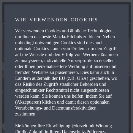
UNSER TEAM
WIR VERWENDEN COOKIES
KONTAKT
Wir verwenden Cookies und ähnliche Technologien,
Werkstatt Termin
um Ihnen das beste Mazda-Erlebnis zu bieten. Neben
unbedingt notwendigen Cookies sind dies auch
optionale Cookies - auch von Dritten - um den Zugriff
auf die Website und den Erfolg von Werbemaßnahmen
zu analysieren, individuelle Nutzerprofile zu erstellen
oder Ihnen personalisiertere Werbung auf unseren und
fremden Websites zu präsentieren. Dies kann auch in
Ländern außerhalb der EU (z.B. USA) geschehen, wo
das Risiko des Zugriffs staatlicher Behörden und
eingeschränkter Rechtsmittel nicht ausgeschlossen
werden kann. Sie können uns helfen, indem Sie auf
(Akzeptieren) klicken und damit diesen optionalen
Verarbeitungs- und Datentransferaktivitäten
zustimmen.
Sie können Ihre Einwilligung jederzeit mit Wirkung
für die Zukunft in Ihrem Datenschutz-Präferenz-