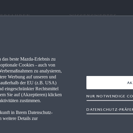
 ERFAHREN
WISSENSWERTES
RE
FAQ
 PARTNER WERDEN
NEWSLETTER
 das beste Mazda-Erlebnis zu
WERKSTÄTTEN
NAVIGATION & BLUETOOTH
optionale Cookies - auch von
n Werbemaßnahmen zu analysieren,
MAZDA TOOLBOX
ertere Werbung auf unseren und
n außerhalb der EU (z.B. USA)
AK
nd eingeschränkter Rechtsmittel
FINANCE
RETTUNGSKARTEN
em Sie auf (Akzeptieren) klicken
NUR NOTWENDIGE CO
aktivitäten zustimmen.
DATENSCHUTZ-PRÄFE
ukunft in Ihrem Datenschutz-
 weitere Details zur