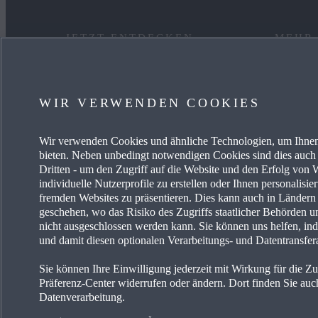
JETZT ENTDECKEN
MEHR
MYMAZDA
KARRIE
WIR VERWENDEN COOKIES
SERVICE & ZUBEHÖR
MAZDA
Wir verwenden Cookies und ähnliche Technologien, um Ihnen
AKTUELLE ANGEBOTE
FREIE 
bieten. Neben unbedingt notwendigen Cookies sind dies auch 
Dritten - um den Zugriff auf die Website und den Erfolg vo
BUSINESS ANGEBOTE
PRESSE
individuelle Nutzerprofile zu erstellen oder Ihnen personalisi
fremden Websites zu präsentieren. Dies kann auch in Länder
geschehen, wo das Risiko des Zugriffs staatlicher Behörden u
EIN AUTO KAUFEN
MAZDA 
nicht ausgeschlossen werden kann. Sie können uns helfen, ind
und damit diesen optionalen Verarbeitungs- und Datentransfer
HÄNDLERSUCHE
Sie können Ihre Einwilligung jederzeit mit Wirkung für die Z
Präferenz-Center widerrufen oder ändern. Dort finden Sie auch
Datenverarbeitung.