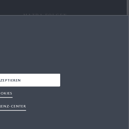
MAZDA FOLGEN
FACEBOOK
INSTAGRAM
YOUTUBE
LINKEDIN
ZEPTIEREN
OKIES
RENZ-CENTER