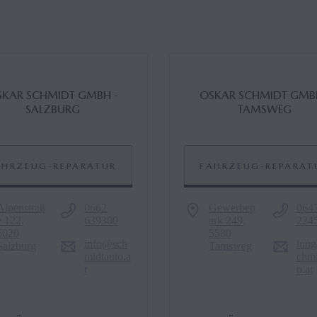
KAR SCHMIDT GMBH -
OSKAR SCHMIDT GMBH
SALZBURG
TAMSWEG
AHRZEUG-REPARATUR
FAHRZEUG-REPARAT
Alpenstraß
0662
Gewerbep
064
e 122,
639300
ark 249,
224
5020
5580
info@sch
lun
Salzburg
Tamsweg
midtauto.a
chmi
t
o.at