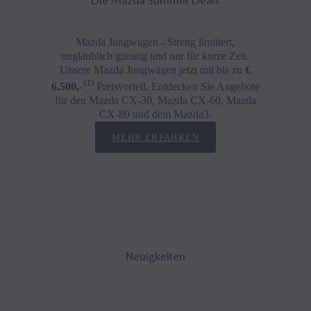
Die Mazda Summer Deals
Mazda Jungwagen - Streng limitiert,
unglaublich günstig und nur für kurze Zeit.
Unsere Mazda Jungwägen jetzt mit bis zu
€
1D
6.500,-
Preisvorteil. Entdecken Sie Angebote
für den Mazda CX-30, Mazda CX-60, Mazda
CX-80 und dem Mazda3.
MEHR ERFAHREN
Neu­ig­kei­ten