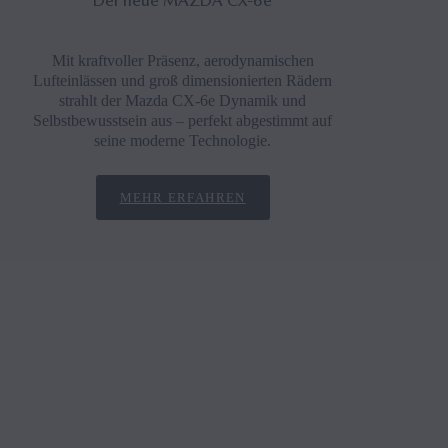
Der neue MAZDA CX‑6
e
Mit kraftvoller Präsenz, aerodynamischen
Lufteinlässen und groß dimensionierten Rädern
strahlt der Mazda CX-6e Dynamik und
Selbstbewusstsein aus – perfekt abgestimmt auf
seine moderne Technologie.
MEHR ERFAHREN