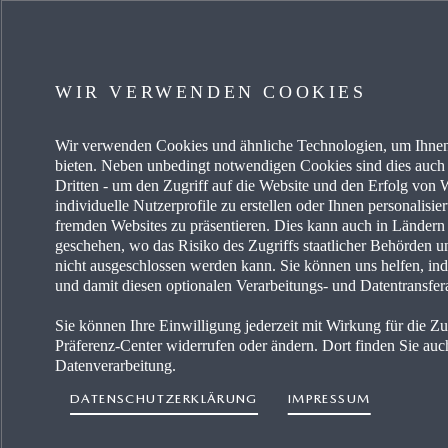
JETZT ENTDECKEN
MEHR
MYMAZDA
KARRIE
WIR VERWENDEN COOKIES
SERVICE & ZUBEHÖR
MAZDA
Wir verwenden Cookies und ähnliche Technologien, um Ihnen
AKTUELLE ANGEBOTE
FREIE 
bieten. Neben unbedingt notwendigen Cookies sind dies auch 
Dritten - um den Zugriff auf die Website und den Erfolg vo
BUSINESS ANGEBOTE
PRESSE
individuelle Nutzerprofile zu erstellen oder Ihnen personalisi
fremden Websites zu präsentieren. Dies kann auch in Länder
geschehen, wo das Risiko des Zugriffs staatlicher Behörden u
EIN AUTO KAUFEN
MAZDA 
nicht ausgeschlossen werden kann. Sie können uns helfen, ind
und damit diesen optionalen Verarbeitungs- und Datentransfer
HÄNDLERSUCHE
Sie können Ihre Einwilligung jederzeit mit Wirkung für die Z
Präferenz-Center widerrufen oder ändern. Dort finden Sie auch
Datenverarbeitung.
DATENSCHUTZERKLÄRUNG
IMPRESSUM
Erklärung zur Barrie
Land auswählen