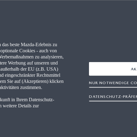
 ERFAHREN
WISSENSWERTES
RE
FAQ
 PARTNER WERDEN
NEWSLETTER
 das beste Mazda-Erlebnis zu
WERKSTÄTTEN
NAVIGATION & BLUETOOTH
optionale Cookies - auch von
n Werbemaßnahmen zu analysieren,
MAZDA TOOLBOX
ertere Werbung auf unseren und
n außerhalb der EU (z.B. USA)
AK
nd eingeschränkter Rechtsmittel
FINANCE
RETTUNGSKARTEN
em Sie auf (Akzeptieren) klicken
NUR NOTWENDIGE CO
aktivitäten zustimmen.
DATENSCHUTZ-PRÄFE
ukunft in Ihrem Datenschutz-
 weitere Details zur
refreiheit
Gesetz über digitale Dienste
Rechtliche Hinweise
Kontakt
Impressum