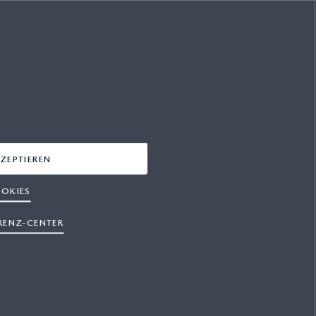
MAZDA FOLGEN
FACEBOOK
INSTAGRAM
YOUTUBE
LINKEDIN
ZEPTIEREN
OKIES
RENZ-CENTER
OSB-AGB
Datenschutz
Cookies
Presse