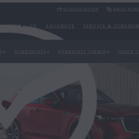
KONFIGURATOR
BROSCHÜR
ODELLE
EV
ANGEBOTE
SERVICE & ZUBEHÖ
N
MARKTPLATZ
WERKSTATT TERMIN
UNSER 