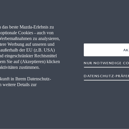
RE
FAQ
 PARTNER WERDEN
NEWSLETTER
 das beste Mazda-Erlebnis zu
WERKSTÄTTEN
NAVIGATION & BLUETOOTH
optionale Cookies - auch von
n Werbemaßnahmen zu analysieren,
MAZDA TOOLBOX
ertere Werbung auf unseren und
n außerhalb der EU (z.B. USA)
AK
nd eingeschränkter Rechtsmittel
FINANCE
RETTUNGSKARTEN
em Sie auf (Akzeptieren) klicken
NUR NOTWENDIGE CO
aktivitäten zustimmen.
DATENSCHUTZ-PRÄFE
ukunft in Ihrem Datenschutz-
 weitere Details zur
refreiheit
Gesetz über digitale Dienste
Rechtliche Hinweise
Kontakt
Impressum