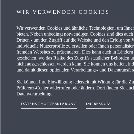
MYMAZDA
KARRIE
WIR VERWENDEN COOKIES
SERVICE & ZUBEHÖR
MAZDA
Wir verwenden Cookies und ähnliche Technologien, um Ihnen
AKTUELLE ANGEBOTE
FREIE 
bieten. Neben unbedingt notwendigen Cookies sind dies auch 
Dritten - um den Zugriff auf die Website und den Erfolg vo
BUSINESS ANGEBOTE
PRESSE
individuelle Nutzerprofile zu erstellen oder Ihnen personalisi
fremden Websites zu präsentieren. Dies kann auch in Länder
geschehen, wo das Risiko des Zugriffs staatlicher Behörden u
EIN AUTO KAUFEN
MAZDA 
nicht ausgeschlossen werden kann. Sie können uns helfen, ind
und damit diesen optionalen Verarbeitungs- und Datentransfer
HÄNDLERSUCHE
Sie können Ihre Einwilligung jederzeit mit Wirkung für die Z
Präferenz-Center widerrufen oder ändern. Dort finden Sie auch
Datenverarbeitung.
DATENSCHUTZERKLÄRUNG
IMPRESSUM
Erklärung zur Barrie
Land auswählen