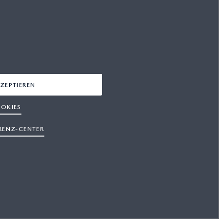
FACEBOOK
INSTAGRAM
YOUTUBE
LINKEDIN
ZEPTIEREN
OKIES
RENZ-CENTER
OSB-AGB
Datenschutz
Cookies
Presse