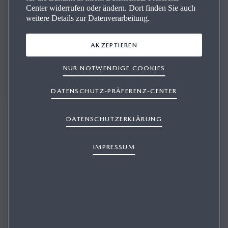
Center widerrufen oder ändern. Dort finden Sie auch
weitere Details zur Datenverarbeitung.
AKZEPTIEREN
Wir stehen Ihnen bei allen Fragen zur Seite und beraten
Sie kompetent.
NUR NOTWENDIGE COOKIES
DATENSCHUTZ-PRÄFERENZ-CENTER
DATENSCHUTZERKLÄRUNG
IMPRESSUM
AUTO MARKO GESMBH & CO KG
Fahrzeug-Verkauf