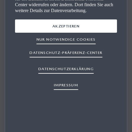
Center widerrufen oder ändern. Dort finden Sie auch
weitere Details zur Datenverarbeitung.
AKZEPTIEREN
Der Mazda Markt­platz
NUR NOTWENDIGE COOKIES
Ob Neuwagen oder Gebrauchtwagen – bequem Ihr
DATENSCHUTZ-PRÄFERENZ-CENTER
Traummodell finden und profitieren von geprüfter
Qualität und bestem Service
.
Ihr Fahrspaß ist nur wenige
DATENSCHUTZERKLÄRUNG
Klicks entfernt.
IMPRESSUM
ZUM MARKTPLATZ