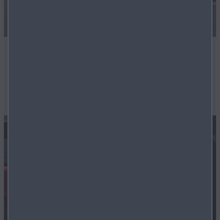
Geprüfte Gebrauchtwagen
Unsere Techniker sorgern dafür, dass Ihr zukünftiger
Gebrauchtwagen in bester Ordnung ist.