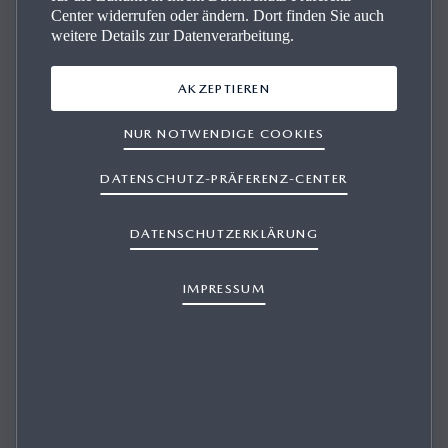
Center widerrufen oder ändern. Dort finden Sie auch
weitere Details zur Datenverarbeitung.
AKZEPTIEREN
Der Mazda Markt­platz
NUR NOTWENDIGE COOKIES
Ob Neuwagen oder Gebrauchtwagen – bequem Ihr
DATENSCHUTZ-PRÄFERENZ-CENTER
Traummodell finden und profitieren von geprüfter
Qualität und bestem Service
.
Ihr Fahrspaß ist nur wenige
DATENSCHUTZERKLÄRUNG
Klicks entfernt.
IMPRESSUM
ZUM MARKTPLATZ