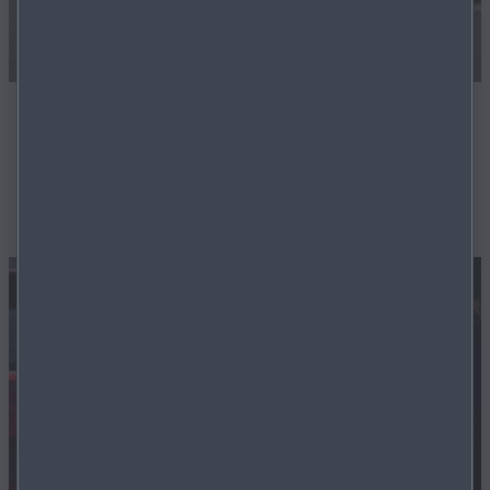
Geprüfte Gebrauchtwagen
Unsere Techniker sorgern dafür, dass Ihr zukünftiger
Gebrauchtwagen in bester Ordnung ist.