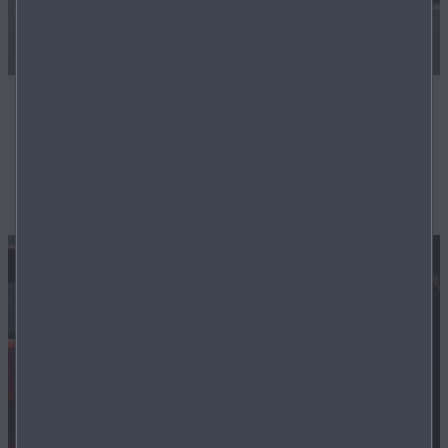
Geprüfte Gebrauchtwagen
Unsere Techniker sorgern dafür, dass Ihr zukünftiger
Gebrauchtwagen in bester Ordnung ist.