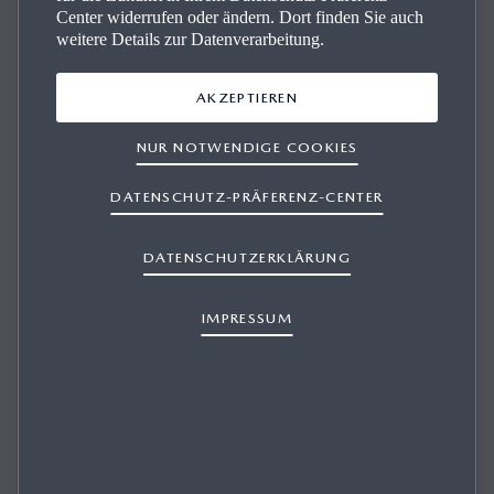
Center widerrufen oder ändern. Dort finden Sie auch
weitere Details zur Datenverarbeitung.
AKZEPTIEREN
Der Mazda Markt­platz
NUR NOTWENDIGE COOKIES
Ob Neuwagen oder Gebrauchtwagen – bequem Ihr
DATENSCHUTZ-PRÄFERENZ-CENTER
Traummodell finden und profitieren von geprüfter
Qualität und bestem Service
.
Ihr Fahrspaß ist nur wenige
DATENSCHUTZERKLÄRUNG
Klicks entfernt.
IMPRESSUM
ZUM MARKTPLATZ