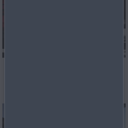
Flexible Finanzierung
Auch für Gebrauchtwagen bieten wir ein hohes Maß an
flexibler Finanzierungslösungen an.