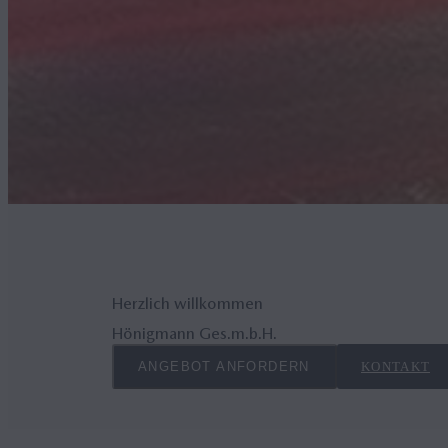
Herzlich willkommen
Hönigmann Ges.m.b.H.
ANGEBOT ANFORDERN
KONTAKT