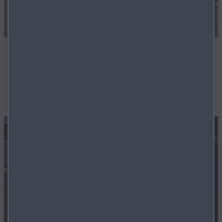
Geprüfte Gebrauchtwagen
Unsere Techniker sorgern dafür, dass Ihr zukünftiger
Gebrauchtwagen in bester Ordnung ist.