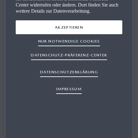
Center widerrufen oder ändern. Dort finden Sie auch
weitere Details zur Datenverarbeitung.
AKZEPTIEREN
Der Mazda Markt­platz
NUR NOTWENDIGE COOKIES
Ob Neuwagen oder Gebrauchtwagen – bequem Ihr
DATENSCHUTZ-PRÄFERENZ-CENTER
Traummodell finden und profitieren von geprüfter
Qualität und bestem Service
.
Ihr Fahrspaß ist nur wenige
DATENSCHUTZERKLÄRUNG
Klicks entfernt.
IMPRESSUM
ZUM MARKTPLATZ