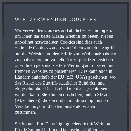
UNSER TEAM
WIR VERWENDEN COOKIES
KONTAKT
Wir verwenden Cookies und ähnliche Technologien,
Unser Team
um Ihnen das beste Mazda-Erlebnis zu bieten. Neben
unbedingt notwendigen Cookies sind dies auch
optionale Cookies - auch von Dritten - um den Zugriff
auf die Website und den Erfolg von Werbemaßnahmen
zu analysieren, individuelle Nutzerprofile zu erstellen
oder Ihnen personalisiertere Werbung auf unseren und
fremden Websites zu präsentieren. Dies kann auch in
Ländern außerhalb der EU (z.B. USA) geschehen, wo
das Risiko des Zugriffs staatlicher Behörden und
eingeschränkter Rechtsmittel nicht ausgeschlossen
werden kann. Sie können uns helfen, indem Sie auf
(Akzeptieren) klicken und damit diesen optionalen
Verarbeitungs- und Datentransferaktivitäten
zustimmen.
Sie können Ihre Einwilligung jederzeit mit Wirkung
für die Zukunft in Ihrem Datenschutz-Präferenz-