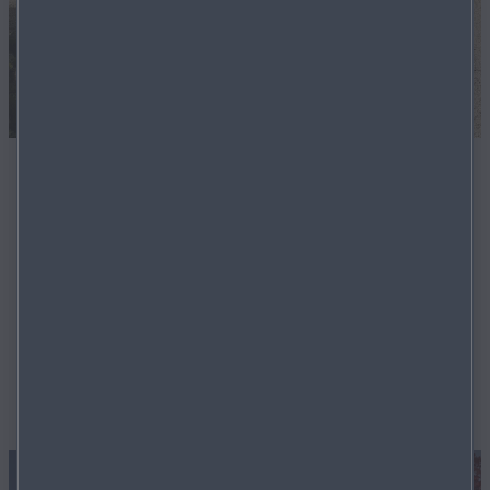
Der neue Mazda CX‑5
Der neue Mazda CX-5 ist die Fortsetzung einer
Erfolgsgeschichte. Mit seiner Zuverlässigkeit und
Flexibilität und den neuesten Technologien ist er Ihr
idealer Begleiter im Alltag, unterstützt Sie beim Fahren
und bietet dank des größeren Innenraums noch mehr
Möglichkeiten.
MEHR ERFAHREN