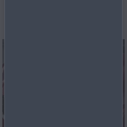
Neu­ig­kei­ten