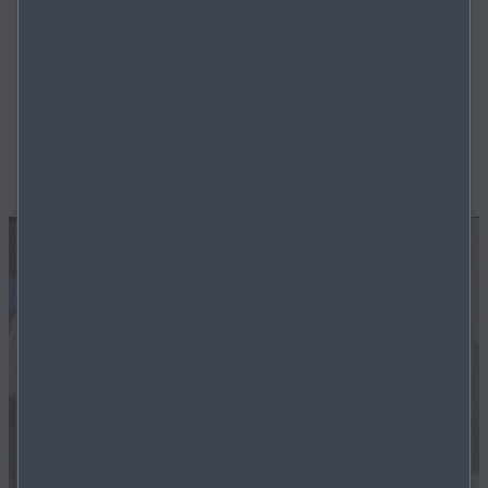
Mazda Jungwagen - Streng limitiert, unglaublich
günstig und nur für kurze Zeit. Unsere Mazda
1D
Jungwägen jetzt mit bis zu
€ 6.500,-
Preisvorteil.
Entdecken Sie Angebote für den Mazda CX-30, Mazda
CX-60, Mazda CX-80 und dem Mazda3.
MEHR ERFAHREN