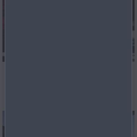
Flexible Finanzierung
Auch für Gebrauchtwagen bieten wir ein hohes Maß an
flexibler Finanzierungslösungen an.