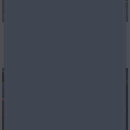
Geprüfte Gebrauchtwagen
Unsere Techniker sorgern dafür, dass Ihr zukünftiger
Gebrauchtwagen in bester Ordnung ist.