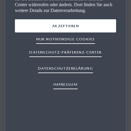
Center widerrufen oder ändern. Dort finden Sie auch
weitere Details zur Datenverarbeitung.
AKZEPTIEREN
Der Mazda Markt­platz
NUR NOTWENDIGE COOKIES
Ob Neuwagen oder Gebrauchtwagen – bequem Ihr
DATENSCHUTZ-PRÄFERENZ-CENTER
Traummodell finden und profitieren von geprüfter
Qualität und bestem Service
.
Ihr Fahrspaß ist nur wenige
DATENSCHUTZERKLÄRUNG
Klicks entfernt.
IMPRESSUM
ZUM MARKTPLATZ