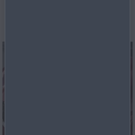
Neu­ig­kei­ten