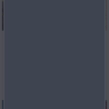
Der neue Mazda CX‑5
Der neue Mazda CX-5 ist die Fortsetzung einer
Erfolgsgeschichte. Mit seiner Zuverlässigkeit und
Flexibilität und den neuesten Technologien ist er Ihr
idealer Begleiter im Alltag, unterstützt Sie beim Fahren
und bietet dank des größeren Innenraums noch mehr
Möglichkeiten.
MEHR ERFAHREN