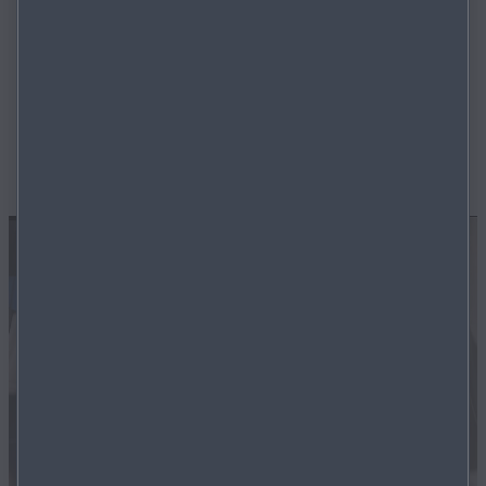
Mazda Jungwagen - Streng limitiert, unglaublich
günstig und nur für kurze Zeit. Unsere Mazda
1D
Jungwägen jetzt mit bis zu
€ 6.500,-
Preisvorteil.
Entdecken Sie Angebote für den Mazda CX-30, Mazda
CX-60, Mazda CX-80 und dem Mazda3.
MEHR ERFAHREN