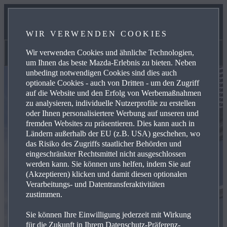
UNSER TEAM
WIR VERWENDEN COOKIES
KONTAKT
Wir verwenden Cookies und ähnliche Technologien,
Willkommen
um Ihnen das beste Mazda-Erlebnis zu bieten. Neben
unbedingt notwendigen Cookies sind dies auch
optionale Cookies - auch von Dritten - um den Zugriff
auf die Website und den Erfolg von Werbemaßnahmen
zu analysieren, individuelle Nutzerprofile zu erstellen
oder Ihnen personalisiertere Werbung auf unseren und
fremden Websites zu präsentieren. Dies kann auch in
Ländern außerhalb der EU (z.B. USA) geschehen, wo
das Risiko des Zugriffs staatlicher Behörden und
eingeschränkter Rechtsmittel nicht ausgeschlossen
werden kann. Sie können uns helfen, indem Sie auf
(Akzeptieren) klicken und damit diesen optionalen
Verarbeitungs- und Datentransferaktivitäten
zustimmen.
Sie können Ihre Einwilligung jederzeit mit Wirkung
für die Zukunft in Ihrem Datenschutz-Präferenz-