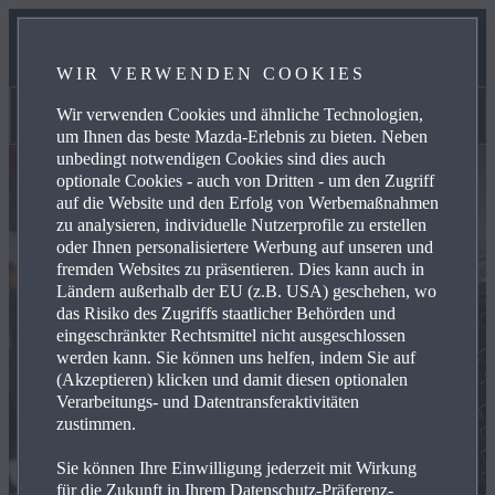
UNSER TEAM
WIR VERWENDEN COOKIES
KONTAKT
Wir verwenden Cookies und ähnliche Technologien,
Werkstatt Termin
um Ihnen das beste Mazda-Erlebnis zu bieten. Neben
unbedingt notwendigen Cookies sind dies auch
optionale Cookies - auch von Dritten - um den Zugriff
auf die Website und den Erfolg von Werbemaßnahmen
zu analysieren, individuelle Nutzerprofile zu erstellen
oder Ihnen personalisiertere Werbung auf unseren und
fremden Websites zu präsentieren. Dies kann auch in
Ländern außerhalb der EU (z.B. USA) geschehen, wo
das Risiko des Zugriffs staatlicher Behörden und
eingeschränkter Rechtsmittel nicht ausgeschlossen
werden kann. Sie können uns helfen, indem Sie auf
(Akzeptieren) klicken und damit diesen optionalen
Verarbeitungs- und Datentransferaktivitäten
zustimmen.
Sie können Ihre Einwilligung jederzeit mit Wirkung
für die Zukunft in Ihrem Datenschutz-Präferenz-