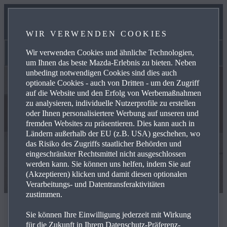
UNSER TEAM
WIR VERWENDEN COOKIES
KONTAKT
Wir verwenden Cookies und ähnliche Technologien,
Auto-Stahl WIEN 21
um Ihnen das beste Mazda-Erlebnis zu bieten. Neben
unbedingt notwendigen Cookies sind dies auch
optionale Cookies - auch von Dritten - um den Zugriff
auf die Website und den Erfolg von Werbemaßnahmen
zu analysieren, individuelle Nutzerprofile zu erstellen
oder Ihnen personalisiertere Werbung auf unseren und
fremden Websites zu präsentieren. Dies kann auch in
Ländern außerhalb der EU (z.B. USA) geschehen, wo
das Risiko des Zugriffs staatlicher Behörden und
eingeschränkter Rechtsmittel nicht ausgeschlossen
werden kann. Sie können uns helfen, indem Sie auf
(Akzeptieren) klicken und damit diesen optionalen
Verarbeitungs- und Datentransferaktivitäten
zustimmen.
TEAM
Sie können Ihre Einwilligung jederzeit mit Wirkung
für die Zukunft in Ihrem Datenschutz-Präferenz-