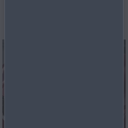
Neu­ig­kei­ten