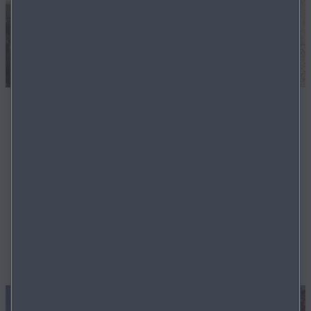
Der neue Mazda CX‑5
Der neue Mazda CX-5 ist die Fortsetzung einer
Erfolgsgeschichte. Mit seiner Zuverlässigkeit und
Flexibilität und den neuesten Technologien ist er Ihr
idealer Begleiter im Alltag, unterstützt Sie beim Fahren
und bietet dank des größeren Innenraums noch mehr
Möglichkeiten.
MEHR ERFAHREN