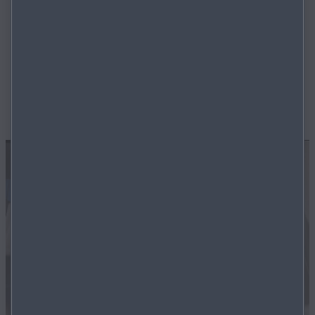
Mazda Jungwagen - Streng limitiert, unglaublich
günstig und nur für kurze Zeit. Unsere Mazda
1D
Jungwägen jetzt mit bis zu
€ 6.500,-
Preisvorteil.
Entdecken Sie Angebote für den Mazda CX-30, Mazda
CX-60, Mazda CX-80 und dem Mazda3.
MEHR ERFAHREN