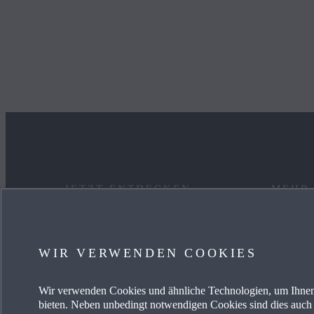
JETZT ENTDECKEN
MEHR
MYMAZDA
KARRIE
WIR VERWENDEN COOKIES
SERVICE & ZUBEHÖR
MAZDA
Wir verwenden Cookies und ähnliche Technologien, um Ihnen
AKTUELLE ANGEBOTE
FREIE 
bieten. Neben unbedingt notwendigen Cookies sind dies auch 