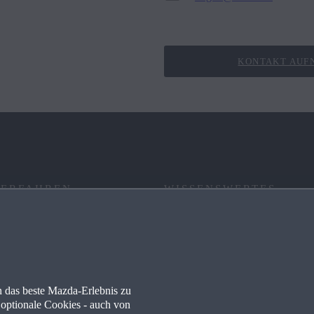
KONTAKT AUF
 ERFAHREN
WISSENSWERTES
RE
FAQ
 PARTNER WERDEN
NEWSLETTER
 das beste Mazda-Erlebnis zu
WERKSTÄTTEN
NAVIGATION & BLUETOOTH
optionale Cookies - auch von