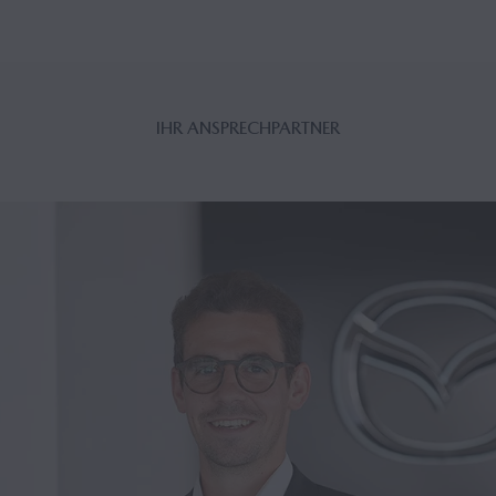
IHR AN­SPRECH­PART­NER