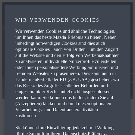
WIR VERWENDEN COOKIES
Wir verwenden Cookies und ähnliche Technologien,
um Ihnen das beste Mazda-Erlebnis zu bieten. Neben
unbedingt notwendigen Cookies sind dies auch
optionale Cookies - auch von Dritten - um den Zugriff
auf die Website und den Erfolg von Werbemaßnahmen
zu analysieren, individuelle Nutzerprofile zu erstellen
oder Ihnen personalisiertere Werbung auf unseren und
fremden Websites zu präsentieren. Dies kann auch in
Ländern außerhalb der EU (z.B. USA) geschehen, wo
das Risiko des Zugriffs staatlicher Behörden und
eingeschränkter Rechtsmittel nicht ausgeschlossen
werden kann. Sie können uns helfen, indem Sie auf
(Akzeptieren) klicken und damit diesen optionalen
Mazda Frühjahrs-Check
Verarbeitungs- und Datentransferaktivitäten
zustimmen.
Sie können Ihre Einwilligung jederzeit mit Wirkung
für die Zukunft in Ihrem Datenschutz-Präferenz-