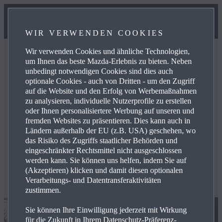
WIR VERWENDEN COOKIES
Wir verwenden Cookies und ähnliche Technologien,
um Ihnen das beste Mazda-Erlebnis zu bieten. Neben
unbedingt notwendigen Cookies sind dies auch
optionale Cookies - auch von Dritten - um den Zugriff
Vie­len Dank für Ihr In­ter­es­se an Mazda.
auf die Website und den Erfolg von Werbemaßnahmen
zu analysieren, individuelle Nutzerprofile zu erstellen
oder Ihnen personalisiertere Werbung auf unseren und
fremden Websites zu präsentieren. Dies kann auch in
Der erste Schritt ist getan und wir freuen uns, dass Sie sich
Ländern außerhalb der EU (z.B. USA) geschehen, wo
für eine Probefahrt mit Mazda entschieden haben.
das Risiko des Zugriffs staatlicher Behörden und
eingeschränkter Rechtsmittel nicht ausgeschlossen
werden kann. Sie können uns helfen, indem Sie auf
(Akzeptieren) klicken und damit diesen optionalen
Verarbeitungs- und Datentransferaktivitäten
zustimmen.
Sie können Ihre Einwilligung jederzeit mit Wirkung
für die Zukunft in Ihrem Datenschutz-Präferenz-