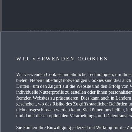
JETZT ENTDECKEN
MEHR
MYMAZDA
KARRIE
WIR VERWENDEN COOKIES
SERVICE & ZUBEHÖR
MAZDA
Wir verwenden Cookies und ähnliche Technologien, um Ihnen
AKTUELLE ANGEBOTE
FREIE 
bieten. Neben unbedingt notwendigen Cookies sind dies auch 
Dritten - um den Zugriff auf die Website und den Erfolg vo
BUSINESS ANGEBOTE
PRESSE
individuelle Nutzerprofile zu erstellen oder Ihnen personalisi
fremden Websites zu präsentieren. Dies kann auch in Länder
geschehen, wo das Risiko des Zugriffs staatlicher Behörden u
EIN AUTO KAUFEN
MAZDA 
nicht ausgeschlossen werden kann. Sie können uns helfen, ind
und damit diesen optionalen Verarbeitungs- und Datentransfer
HÄNDLERSUCHE
Sie können Ihre Einwilligung jederzeit mit Wirkung für die Z