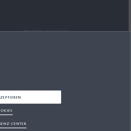
MAZDA FOLGEN
FACEBOOK
INSTAGRAM
YOUTUBE
LINKEDIN
ZEPTIEREN
OKIES
RENZ-CENTER