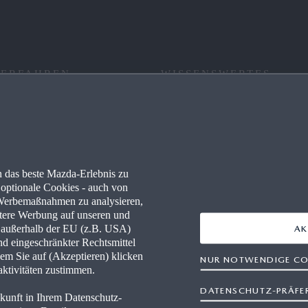
 ERFAHREN
WISSENSWERTES
RE
FAQ
 PARTNER WERDEN
NEWSLETTER
 das beste Mazda-Erlebnis zu
WERKSTÄTTEN
NAVIGATION & BLUETOOTH
optionale Cookies - auch von
n Werbemaßnahmen zu analysieren,
MAZDA TOOLBOX
ertere Werbung auf unseren und
n außerhalb der EU (z.B. USA)
AK
nd eingeschränkter Rechtsmittel
FINANCE
RETTUNGSKARTEN
em Sie auf (Akzeptieren) klicken
NUR NOTWENDIGE CO
aktivitäten zustimmen.
DATENSCHUTZ-PRÄFE
ukunft in Ihrem Datenschutz-