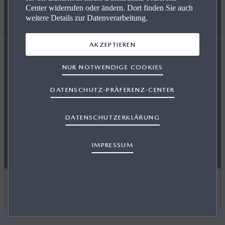
Center widerrufen oder ändern. Dort finden Sie auch
weitere Details zur Datenverarbeitung.
EIN AUTO KAUFEN
PRESSE
NAVIGATION & BLUETOOTH
AKZEPTIEREN
NUR NOTWENDIGE COOKIES
Erklärung zur Barrierefreiheit
HÄNDLERSUCHE
MAZDA FINANCE
MAZDA TOOLBOX
DATENSCHUTZ-PRÄFERENZ-CENTER
Gesetz über digitale Dienste
Rechtliche Hinweise
OSB-AGB
Datenschutz
Cookies
Presse
Kontakt
DATENSCHUTZERKLÄRUNG
RETTUNGSKARTEN
Impressum
IMPRESSUM
LAND AUSWÄHLEN