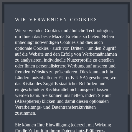
WIR VERWENDEN COOKIES
Wir verwenden Cookies und ähnliche Technologien,
Jetzt entdecken
um Ihnen das beste Mazda-Erlebnis zu bieten. Neben
unbedingt notwendigen Cookies sind dies auch
optionale Cookies - auch von Dritten - um den Zugriff
auf die Website und den Erfolg von Werbemaßnahmen
MYMAZDA
Mehr erfahren
zu analysieren, individuelle Nutzerprofile zu erstellen
oder Ihnen personalisiertere Werbung auf unseren und
fremden Websites zu präsentieren. Dies kann auch in
Ländern außerhalb der EU (z.B. USA) geschehen, wo
SERVICE & ZUBEHÖR
KARRIERE
Wissenswertes
das Risiko des Zugriffs staatlicher Behörden und
eingeschränkter Rechtsmittel nicht ausgeschlossen
werden kann. Sie können uns helfen, indem Sie auf
(Akzeptieren) klicken und damit diesen optionalen
AKTUELLE ANGEBOTE
MAZDA PARTNER WERDEN
FAQ
Verarbeitungs- und Datentransferaktivitäten
zustimmen.
MAZDA FOLGEN
Sie können Ihre Einwilligung jederzeit mit Wirkung
BUSINESS ANGEBOTE
FREIE WERKSTÄTTEN
NEWSLETTER
für die Zukunft in Ihrem Datenschutz-Präferenz-