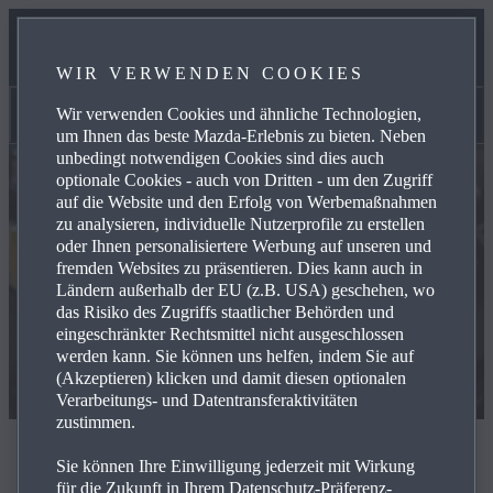
SERVICE & FINANCE ANGEBOTE
WIR VERWENDEN COOKIES
MARKTPLATZ
Wir verwenden Cookies und ähnliche Technologien,
Service & Finance Angebote
um Ihnen das beste Mazda-Erlebnis zu bieten. Neben
unbedingt notwendigen Cookies sind dies auch
optionale Cookies - auch von Dritten - um den Zugriff
auf die Website und den Erfolg von Werbemaßnahmen
zu analysieren, individuelle Nutzerprofile zu erstellen
oder Ihnen personalisiertere Werbung auf unseren und
fremden Websites zu präsentieren. Dies kann auch in
Ländern außerhalb der EU (z.B. USA) geschehen, wo
das Risiko des Zugriffs staatlicher Behörden und
eingeschränkter Rechtsmittel nicht ausgeschlossen
werden kann. Sie können uns helfen, indem Sie auf
(Akzeptieren) klicken und damit diesen optionalen
Verarbeitungs- und Datentransferaktivitäten
zustimmen.
Service & Finance Angebote
Sie können Ihre Einwilligung jederzeit mit Wirkung
für die Zukunft in Ihrem Datenschutz-Präferenz-