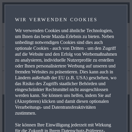
WIR VERWENDEN COOKIES
Wir verwenden Cookies und ähnliche Technologien,
Jetzt entdecken
um Ihnen das beste Mazda-Erlebnis zu bieten. Neben
unbedingt notwendigen Cookies sind dies auch
optionale Cookies - auch von Dritten - um den Zugriff
auf die Website und den Erfolg von Werbemaßnahmen
MYMAZDA
Mehr erfahren
zu analysieren, individuelle Nutzerprofile zu erstellen
oder Ihnen personalisiertere Werbung auf unseren und
fremden Websites zu präsentieren. Dies kann auch in
Ländern außerhalb der EU (z.B. USA) geschehen, wo
SERVICE & ZUBEHÖR
KARRIERE
Wissenswertes
das Risiko des Zugriffs staatlicher Behörden und
eingeschränkter Rechtsmittel nicht ausgeschlossen
werden kann. Sie können uns helfen, indem Sie auf
(Akzeptieren) klicken und damit diesen optionalen
AKTUELLE ANGEBOTE
MAZDA PARTNER WERDEN
FAQ
Verarbeitungs- und Datentransferaktivitäten
zustimmen.
MAZDA FOLGEN
Sie können Ihre Einwilligung jederzeit mit Wirkung
BUSINESS ANGEBOTE
FREIE WERKSTÄTTEN
NEWSLETTER
für die Zukunft in Ihrem Datenschutz-Präferenz-