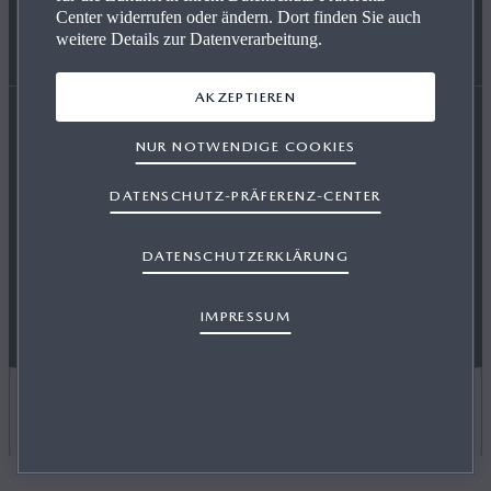
Center widerrufen oder ändern. Dort finden Sie auch
weitere Details zur Datenverarbeitung.
EIN AUTO KAUFEN
PRESSE
NAVIGATION & BLUETOOTH
AKZEPTIEREN
NUR NOTWENDIGE COOKIES
Erklärung zur Barrierefreiheit
HÄNDLERSUCHE
MAZDA FINANCE
MAZDA TOOLBOX
DATENSCHUTZ-PRÄFERENZ-CENTER
Gesetz über digitale Dienste
Rechtliche Hinweise
OSB-AGB
Datenschutz
Cookies
Presse
Kontakt
DATENSCHUTZERKLÄRUNG
RETTUNGSKARTEN
Impressum
IMPRESSUM
LAND AUSWÄHLEN