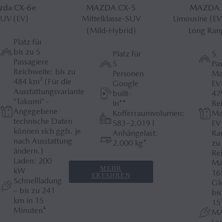
zda CX‑6
e
MAZDA CX‑5
MAZDA 
UV (EV)
Mittelklasse-SUV
Limousine (EV
(Mild-Hybrid)
Long Ran
Platz für
bis zu 5
Platz für
5
Passagiere
5
Pa
Reichweite: bis zu
Personen
Ma
484 km³ (Für die
Google
EV:
Ausstattungsvariante
built-
47
“Takumi” -
in**
Re
Angegebene
Kofferraumvolumen:
Ma
technische Daten
583–2.019 l
EV
können sich ggfs. je
Anhängelast:
Ra
nach Ausstattung
2.000 kg*
zu
ändern.)
Re
Laden: 200
Ma
MEHR
kW
16
ERFAHREN
Schnellladung
Gl
– bis zu 241
bi
km in 15
15
Minuten⁴
MA