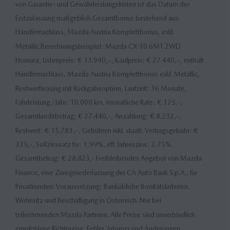
von Garantie- und Gewährleistungsfristen ist das Datum der
Erstzulassung maßgeblich.Gesamtbonus bestehend aus
Händlernachlass, Mazda Austria Komplettbonus, exkl.
Metallic.Berechnungsbeispiel: Mazda CX-30 6MT 2WD
Homura, Listenpreis: € 33.940,–, Kaufpreis: € 27.440,–, enthält
Händlernachlass, Mazda Austria Komplettbonus exkl. Metallic,
Restwertleasing mit Rückgabeoption, Laufzeit: 36 Monate,
Fahrleistung/Jahr: 10.000 km, monatliche Rate: € 125,-,
Gesamtkreditbetrag: € 27.440,-, Anzahlung: € 8.232,-,
Restwert: € 15.783,–, Gebühren inkl. staatl. Vertragsgebühr: €
335,-, Sollzinssatz fix: 1,99%, eff. Jahreszins: 2,75%,
Gesamtbetrag: € 28.823,- Freibleibendes Angebot von Mazda
Finance, eine Zweigniederlassung der CA Auto Bank S.p.A., für
Privatkunden. Voraussetzung: Bankübliche Bonitätskriterien,
Wohnsitz und Beschäftigung in Österreich. Nur bei
teilnehmenden Mazda Partnern. Alle Preise sind unverbindlich
empfohlene Richtpreise. Fehler, Irrtümer und Änderungen