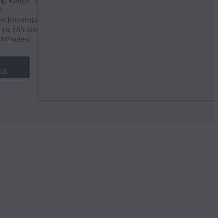
ng Range: 90-
-
eichstromladen
s zu 385 km in
 Minuten
EN