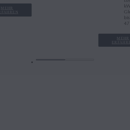
Lo
kW
MEHR
Gl
RFAHREN
bi
47
MEHR
ERFAHR