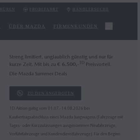
HÜREN
PROBEFAHRT
HÄNDLERSUCHE
R
ÜBER MAZDA
FIRMENKUNDEN
Streng limitiert, unglaublich günstig und nur für
1D
kurze Zeit. Mit bis zu
€ 6.500,-
Preisvorteil.
Die Mazda Summer Deals
ZU DEN ANGEBOTEN
1D Aktion gültig vom 01.07.-14.08.2026 bei
Kaufvertragsabschluss eines Mazda Jungwagens (Fahrzeuge mit
Tages- oder Kurzzulassungen ausgenommen Neufahrzeuge,
Vorführfahrzeuge und Kundendienstfahrzeuge). Für den Beginn