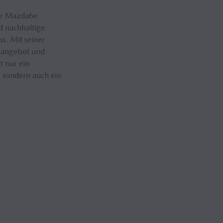
Der Mazda6e
d nachhaltige
ss. Mit seiner
umangebot und
t nur ein
, sondern auch ein