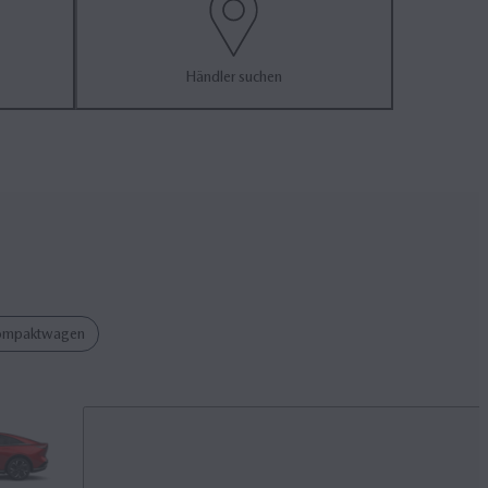
Händler suchen
ompaktwagen
KONF
Probe